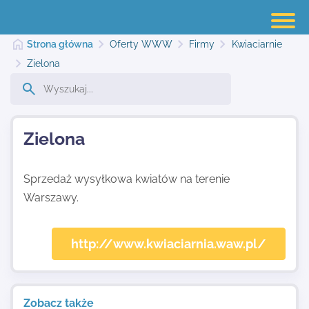
Strona główna
Oferty WWW
Firmy
Kwiaciarnie
Zielona
Strona główna
Zielona
Dodaj stronę
Sprzedaż wysyłkowa kwiatów na terenie
Warszawy.
Najnowsze
http://www.kwiaciarnia.waw.pl/
Kontakt
Zobacz także