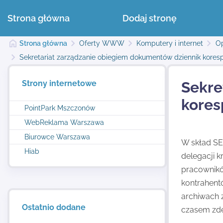
Strona główna
Dodaj stronę
Strona główna
Oferty WWW
Komputery i internet
O
Sekretariat zarządzanie obiegiem dokumentów dziennik kores
Strony internetowe
Sekre
kores
PointPark Mszczonów
WebReklama Warszawa
Biurowce Warszawa
W skład SE
Hiab
delegacji k
pracowników
kontrahent
archiwach 
Ostatnio dodane
czasem zde