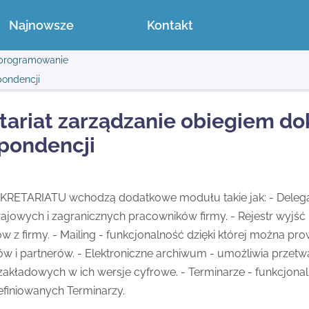
Najnowsze
Kontakt
programowanie
pondencji
tariat zarządzanie obiegiem d
pondencji
KRETARIATU wchodzą dodatkowe modułu takie jak: - Delega
rajowych i zagranicznych pracowników firmy. - Rejestr wyjść 
 z firmy. - Mailing - funkcjonalność dzięki której można pr
ów i partnerów. - Elektroniczne archiwum - umożliwia prze
zakładowych w ich wersje cyfrowe. - Terminarze - funkcjona
finiowanych Terminarzy.